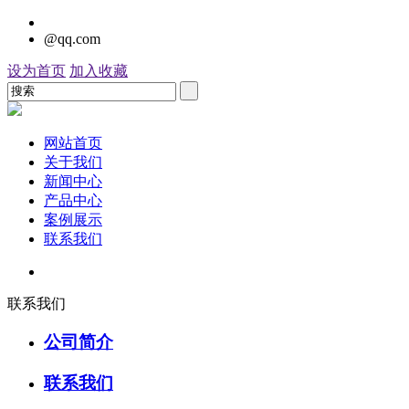
@qq.com
设为首页
加入收藏
网站首页
关于我们
新闻中心
产品中心
案例展示
联系我们
联系我们
公司简介
联系我们