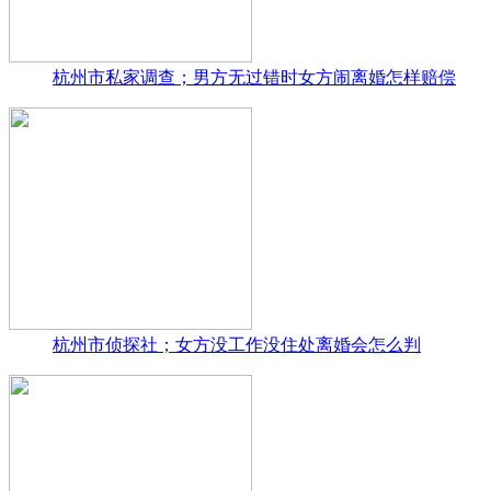
杭州市私家调查；男方无过错时女方闹离婚怎样赔偿
杭州市侦探社；女方没工作没住处离婚会怎么判