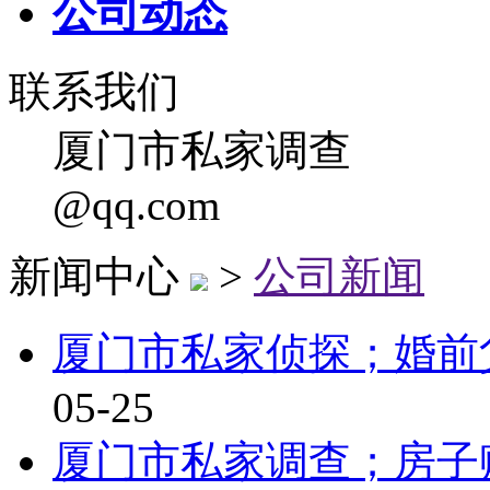
公司动态
联系我们
厦门市私家调查
@qq.com
新闻中心
>
公司新闻
厦门市私家侦探；婚前
05-25
厦门市私家调查；房子